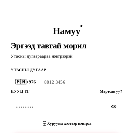
Намуу
Эргээд тавтай морил
Утасны дугаараараа нэвтрээрэй.
УТАСНЫ ДУГААР
🇲🇳
+976
НУУЦ ҮГ
Мартсан уу?
Хурууны хээгээр нэвтрэх