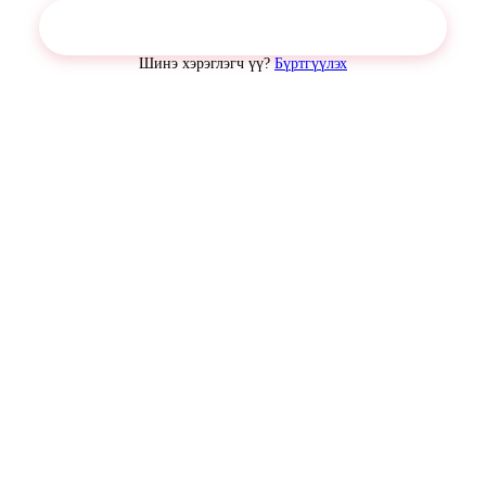
Нэвтрэх
Шинэ хэрэглэгч үү?
Бүртгүүлэх