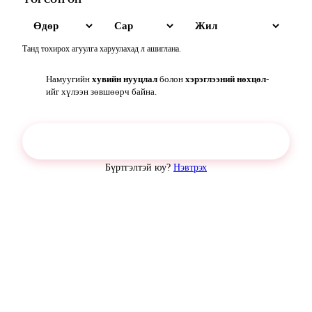
Танд тохирох агуулга харуулахад л ашиглана.
Намуугийн
хувийн нууцлал
болон
хэрэглээний нөхцөл
-
ийг хүлээн зөвшөөрч байна.
Үргэлжлүүлэх
Бүртгэлтэй юу?
Нэвтрэх