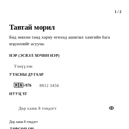
1 / 2
Тавтай морил
Бид зөвхөн танд хариу өгөхөд ашиглах хамгийн бага
мэдээллийг асууна.
НЭР (ЭСВЭЛ ХОЧИН НЭР)
УТАСНЫ ДУГААР
🇲🇳
+976
НУУЦ ҮГ
Дор хаяж 8 тэмдэгт
ТӨРСӨН ОН